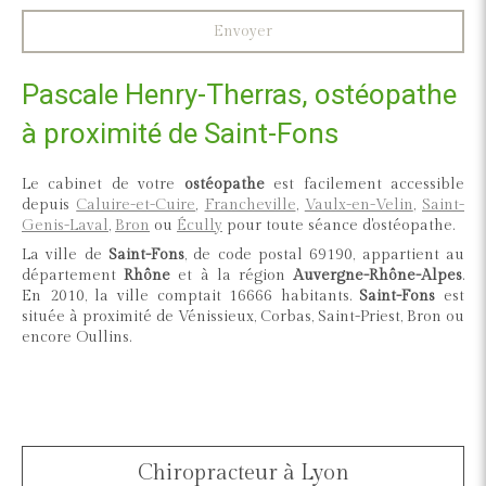
Envoyer
Pascale Henry-Therras, ostéopathe
à proximité de Saint-Fons
Le cabinet de votre
ostéopathe
est facilement accessible
depuis
Caluire-et-Cuire
,
Francheville
,
Vaulx-en-Velin
,
Saint-
Genis-Laval
,
Bron
ou
Écully
pour toute séance d'ostéopathe.
La ville de
Saint-Fons
, de code postal 69190, appartient au
département
Rhône
et à la région
Auvergne-Rhône-Alpes
.
En 2010, la ville comptait 16666 habitants.
Saint-Fons
est
située à proximité de Vénissieux, Corbas, Saint-Priest, Bron ou
encore Oullins.
Chiropracteur à Lyon