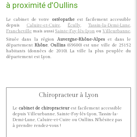
à proximité d'Oullins
Le cabinet de votre
ostéopathe
est facilement accessible
depuis
Caluire-et-Cuire
,
Écully
,
Tassin-la-Demi-Lune
,
Francheville
mais aussi
Sainte-Foy-lès-Lyon
ou
Villeurbanne
.
Située dans la région
Auvergne-Rhône-Alpes
et dans le
département
Rhône
,
Oullins
(69600) est une ville de 25152
habitants (données de 2010). La ville la plus peuplée du
département est Lyon.
Chiropracteur à Lyon
Le
cabinet de chiropracteur
est facilement accessible
depuis Villeurbanne, Sainte-Foy-lès-Lyon, Tassin-la-
Demi-Lune, Caluire-et-Cuire ou Oullins. N'hésitez pas
à prendre rendez-vous !